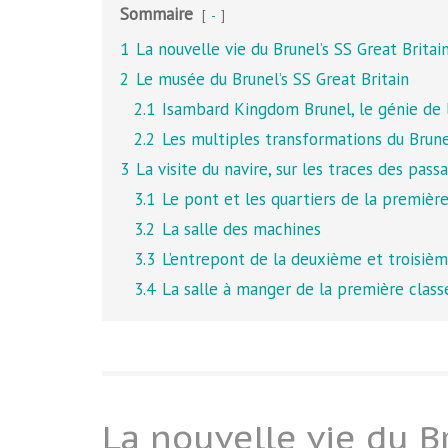
Sommaire
-
1
La nouvelle vie du Brunel’s SS Great Britai
2
Le musée du Brunel’s SS Great Britain
2.1
Isambard Kingdom Brunel, le génie de l
2.2
Les multiples transformations du Brunel
3
La visite du navire, sur les traces des pa
3.1
Le pont et les quartiers de la première
3.2
La salle des machines
3.3
L’entrepont de la deuxième et troisièm
3.4
La salle à manger de la première class
La nouvelle vie du Br