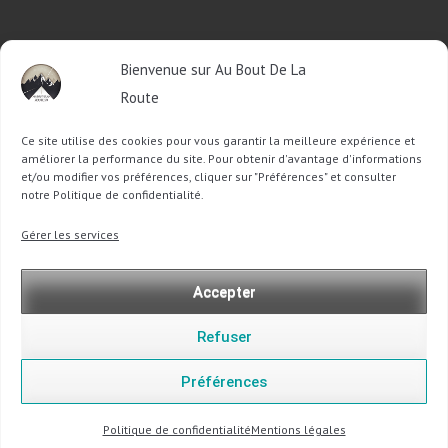
RETROUVEZ-MOI SUR FACEBOOK
Bienvenue sur Au Bout De La
OU SUR TWITTER
Route
Ce site utilise des cookies pour vous garantir la meilleure expérience et
Follow @Sophie_ABDLR
Tweet to @Sophie_ABDLR
améliorer la performance du site. Pour obtenir d'avantage d'informations
et/ou modifier vos préférences, cliquer sur "Préférences" et consulter
notre Politique de confidentialité.
Recherche
Gérer les services
pour
:
Accepter
Refuser
Préférences
Copyright @ 2013-2026 Au Bout De La Route |
Mentions légales
-
Politique de confidentialité
Politique de confidentialité
Mentions légales