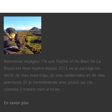
Bienvenue voyageur ! Je suis Sophie et Au Bout De La
Route est mon repère depuis 2013, où je partage les
récits de mes road-trips, de mes randonnées et de mes
aventures. Et je t'emmènerais avec plaisir sur ces
chemins à travers mes articles...
En savoir plus