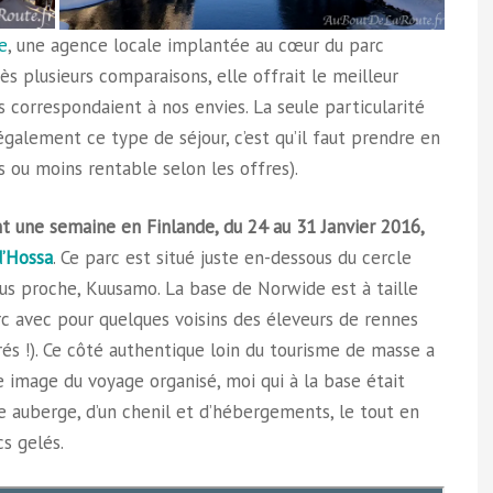
e
, une agence locale implantée au cœur du parc
ès plusieurs comparaisons, elle offrait le meilleur
s correspondaient à nos envies. La seule particularité
galement ce type de séjour, c’est qu’il faut prendre en
s ou moins rentable selon les offres).
t une semaine en Finlande, du 24 au 31 Janvier 2016,
d’Hossa
. Ce parc est situé juste en-dessous du cercle
plus proche, Kuusamo. La base de Norwide est à taille
c avec pour quelques voisins des éleveurs de rennes
s !). Ce côté authentique loin du tourisme de masse a
image du voyage organisé, moi qui à la base était
e auberge, d’un chenil et d’hébergements, le tout en
s gelés.