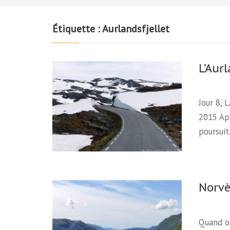
Étiquette :
Aurlandsfjellet
L’Aurl
Jour 8, 
2015 Apr
poursui
Norvè
Quand on