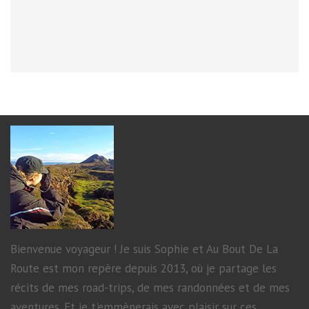
CLAPEYTO
Bienvenue voyageur ! Je suis Sophie et Au Bout De La
Route est mon repère depuis 2013, où je partage les
récits de mes road-trips, de mes randonnées et de mes
aventures. Et je t'emmènerais avec plaisir sur ces