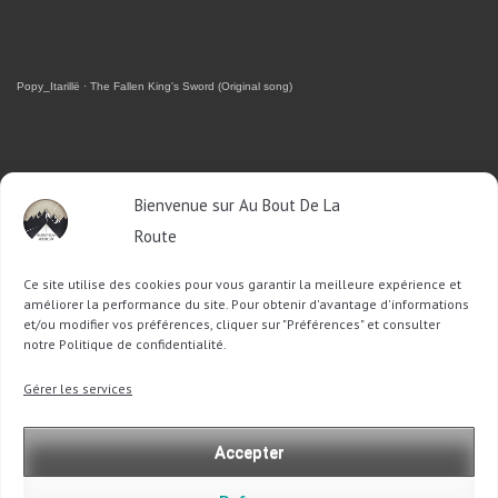
Popy_Itarillë
·
The Fallen King's Sword (Original song)
RETROUVEZ-MOI SUR FACEBOOK
Bienvenue sur Au Bout De La
Route
OU SUR TWITTER
Ce site utilise des cookies pour vous garantir la meilleure expérience et
Follow @Sophie_ABDLR
Tweet to @Sophie_ABDLR
améliorer la performance du site. Pour obtenir d'avantage d'informations
et/ou modifier vos préférences, cliquer sur "Préférences" et consulter
notre Politique de confidentialité.
Recherche
Gérer les services
pour
:
Accepter