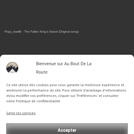
Popy_Itarillë
·
The Fallen King's Sword (Original song)
RETROUVEZ-MOI SUR FACEBOOK
Bienvenue sur Au Bout De La
Route
OU SUR TWITTER
Ce site utilise des cookies pour vous garantir la meilleure expérience et
Follow @Sophie_ABDLR
Tweet to @Sophie_ABDLR
améliorer la performance du site. Pour obtenir d'avantage d'informations
et/ou modifier vos préférences, cliquer sur "Préférences" et consulter
notre Politique de confidentialité.
Recherche
Gérer les services
pour
:
Accepter