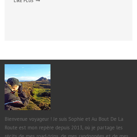
LIRE PLUS
SEPTEMBRE
2012
Bienvenue voyageur ! Je suis Sophie et Au Bout De La
Route est mon repère depuis 2013, où je partage les
récits de mes road-trips, de mes randonnées et de mes