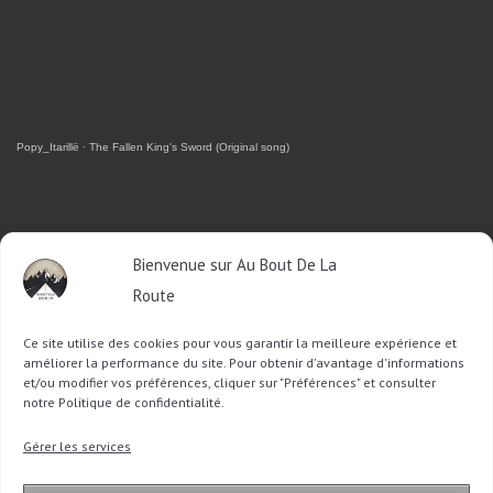
Popy_Itarillë
·
The Fallen King's Sword (Original song)
RETROUVEZ-MOI SUR FACEBOOK
Bienvenue sur Au Bout De La
Route
OU SUR TWITTER
Ce site utilise des cookies pour vous garantir la meilleure expérience et
Follow @Sophie_ABDLR
Tweet to @Sophie_ABDLR
améliorer la performance du site. Pour obtenir d'avantage d'informations
et/ou modifier vos préférences, cliquer sur "Préférences" et consulter
notre Politique de confidentialité.
Recherche
Gérer les services
pour