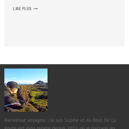
DU
LIRE PLUS
GLENVEAGH
NATIONAL
PARK
À
LONDONDERRY
Bienvenue voyageur ! Je suis Sophie et Au Bout De La
Route est mon repère depuis 2013, où je partage les