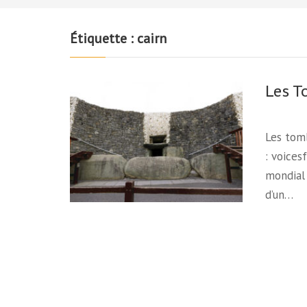
Étiquette :
cairn
Les T
Les tomb
: voices
mondial 
d’un…