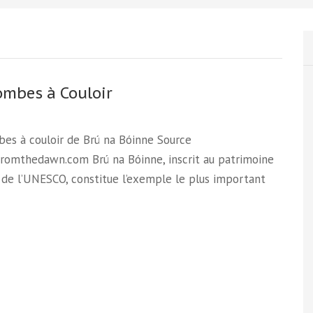
ombes à Couloir
es à couloir de Brú na Bóinne Source
fromthedawn.com Brú na Bóinne, inscrit au patrimoine
de l’UNESCO, constitue l’exemple le plus important