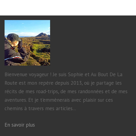
Bienvenue voyageur ! Je suis Sophie et Au Bout De La
Route est mon repère depuis 2013, où je partage les
récits de mes road-trips, de mes randonnées et de mes
aventures. Et je t'emmènerais avec plaisir sur ces
chemins à travers mes articles...
En savoir plus