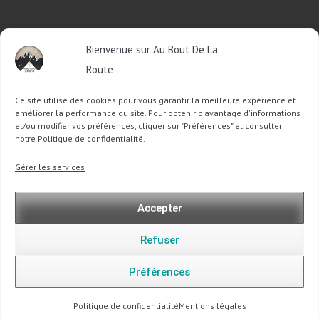
RETROUVEZ-MOI SUR FACEBOOK
Bienvenue sur Au Bout De La
OU SUR TWITTER
Route
Ce site utilise des cookies pour vous garantir la meilleure expérience et
Follow @Sophie_ABDLR
Tweet to @Sophie_ABDLR
améliorer la performance du site. Pour obtenir d'avantage d'informations
et/ou modifier vos préférences, cliquer sur "Préférences" et consulter
notre Politique de confidentialité.
Recherche
Gérer les services
pour
:
Accepter
Refuser
Préférences
Copyright @ 2013-2026 Au Bout De La Route |
Mentions légales
-
Politique de confidentialité
Politique de confidentialité
Mentions légales