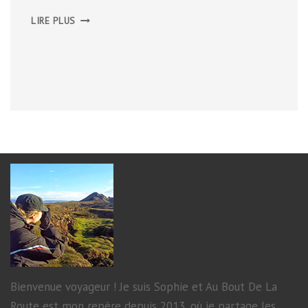
BUDGET
LIRE PLUS
ISLANDE
Bienvenue voyageur ! Je suis Sophie et Au Bout De La
Route est mon repère depuis 2013, où je partage les