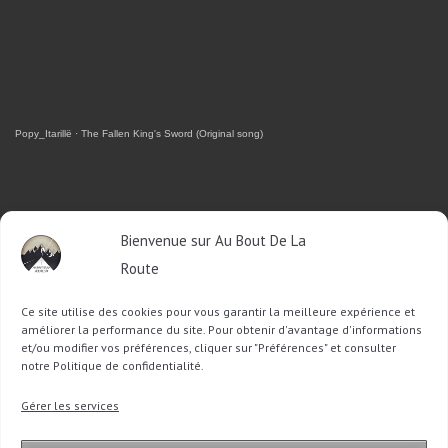
Popy_Itarillë
·
The Fallen King's Sword (Original song)
RETROUVEZ-MOI SUR FACEBOOK
Bienvenue sur Au Bout De La
Route
OU SUR TWITTER
Ce site utilise des cookies pour vous garantir la meilleure expérience et
Follow @Sophie_ABDLR
Tweet to @Sophie_ABDLR
améliorer la performance du site. Pour obtenir d'avantage d'informations
et/ou modifier vos préférences, cliquer sur "Préférences" et consulter
notre Politique de confidentialité.
Recherche
Gérer les services
pour