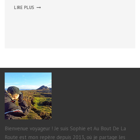
LES
LIRE PLUS
TECHNIQUES
DE
SIÈGE
MÉDIÉVALE
Bienvenue voyageur ! Je suis Sophie et Au Bout De La
Route est mon repère depuis 2013, où je partage les