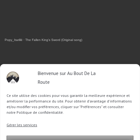
Popy_Itarillë
·
The Fallen King's Sword (Original song)
RETROUVEZ-MOI SUR FACEBOOK
Bienvenue sur Au Bout De La
Route
OU SUR TWITTER
Ce site utilise des cookies pour vous garantir la meilleure expérience et
Follow @Sophie_ABDLR
Tweet to @Sophie_ABDLR
améliorer la performance du site. Pour obtenir d'avantage d'informations
et/ou modifier vos préférences, cliquer sur "Préférences" et consulter
notre Politique de confidentialité.
Recherche
Gérer les services
pour
: