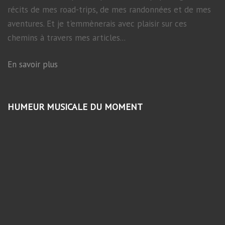
récits de mes road-trips, de mes randonnées et de mes
aventures. Et je t'emmènerais avec plaisir sur ces
chemins à travers mes articles...
En savoir plus
HUMEUR MUSICALE DU MOMENT