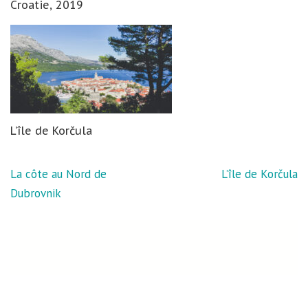
Croatie, 2019
L’île de Korčula
Navigation
La côte au Nord de
L’île de Korčula
de
Dubrovnik
l’article