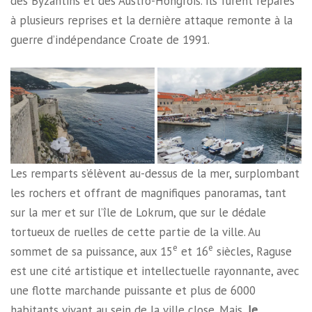
des Byzantins et des Austro-Hongrois. Ils furent réparés
à plusieurs reprises et la dernière attaque remonte à la
guerre d’indépendance Croate de 1991.
Les remparts s’élèvent au-dessus de la mer, surplombant
les rochers et offrant de magnifiques panoramas, tant
sur la mer et sur l’île de Lokrum, que sur le dédale
tortueux de ruelles de cette partie de la ville. Au
e
e
sommet de sa puissance, aux 15
et 16
siècles, Raguse
est une cité artistique et intellectuelle rayonnante, avec
une flotte marchande puissante et plus de 6000
habitants vivant au sein de la ville close. Mais,
le