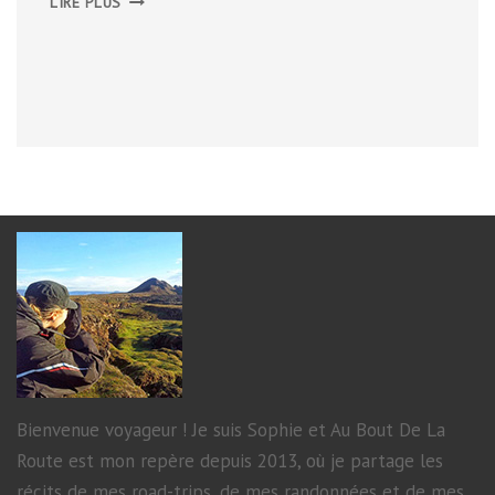
LIRE PLUS
DE
L’ÎLE
DE
SKYE
Bienvenue voyageur ! Je suis Sophie et Au Bout De La
Route est mon repère depuis 2013, où je partage les
récits de mes road-trips, de mes randonnées et de mes