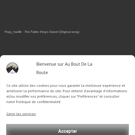
Popy_Itarillë
·
The Fallen King's Sword (Original song)
RETROUVEZ-MOI SUR FACEBOOK
Bienvenue sur Au Bout De La
Route
OU SUR TWITTER
Ce site utilise des cookies pour vous garantir la meilleure expérience et
Follow @Sophie_ABDLR
Tweet to @Sophie_ABDLR
améliorer la performance du site. Pour obtenir d'avantage d'informations
et/ou modifier vos préférences, cliquer sur "Préférences" et consulter
notre Politique de confidentialité.
Recherche
Gérer les services
pour
:
Accepter