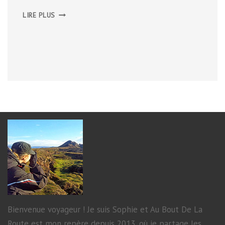
LA
LIRE PLUS
ROUTE
DES
ÎLES
VIA
AURE
Bienvenue voyageur ! Je suis Sophie et Au Bout De La
Route est mon repère depuis 2013, où je partage les