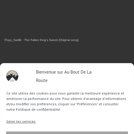
Popy_Itarillë
·
The Fallen King's Sword (Original song)
RETROUVEZ-MOI SUR FACEBOOK
Bienvenue sur Au Bout De La
Route
OU SUR TWITTER
Ce site utilise des cookies pour vous garantir la meilleure expérience et
Follow @Sophie_ABDLR
Tweet to @Sophie_ABDLR
améliorer la performance du site. Pour obtenir d'avantage d'informations
et/ou modifier vos préférences, cliquer sur "Préférences" et consulter
notre Politique de confidentialité.
Recherche
Gérer les services
pour