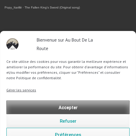
Popy_Itarillë
·
The Fallen King's Sword (Original song)
RETROUVEZ-MOI SUR FACEBOOK
Bienvenue sur Au Bout De La
OU SUR TWITTER
Route
Ce site utilise des cookies pour vous garantir la meilleure expérience et
Follow @Sophie_ABDLR
Tweet to @Sophie_ABDLR
améliorer la performance du site. Pour obtenir d'avantage d'informations
et/ou modifier vos préférences, cliquer sur "Préférences" et consulter
notre Politique de confidentialité.
Recherche
Gérer les services
pour
:
Accepter
Refuser
Préférences