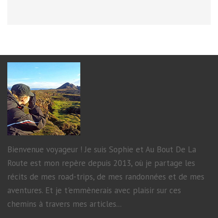
Bienvenue voyageur ! Je suis Sophie et Au Bout De La
Route est mon repère depuis 2013, où je partage les
récits de mes road-trips, de mes randonnées et de mes
aventures. Et je t'emmènerais avec plaisir sur ces
chemins à travers mes articles...