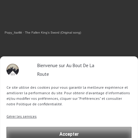
Popy_Itarillë
·
The Fallen King's Sword (Original song)
RETROUVEZ-MOI SUR FACEBOOK
Bienvenue sur Au Bout De La
Route
OU SUR TWITTER
Ce site utilise des cookies pour vous garantir la meilleure expérience et
Follow @Sophie_ABDLR
Tweet to @Sophie_ABDLR
améliorer la performance du site. Pour obtenir d'avantage d'informations
et/ou modifier vos préférences, cliquer sur "Préférences" et consulter
notre Politique de confidentialité.
Recherche
Gérer les services
pour
:
Accepter