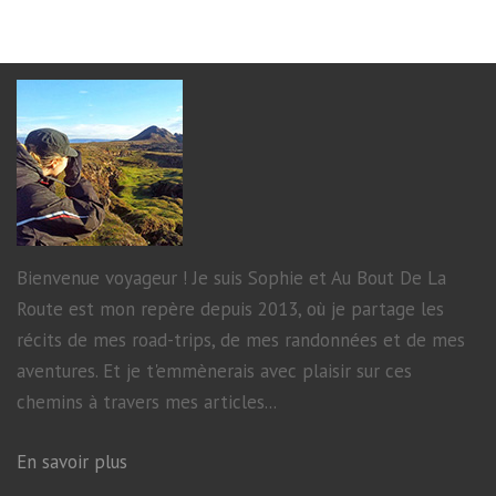
Bienvenue voyageur ! Je suis Sophie et Au Bout De La
Route est mon repère depuis 2013, où je partage les
récits de mes road-trips, de mes randonnées et de mes
aventures. Et je t'emmènerais avec plaisir sur ces
chemins à travers mes articles...
En savoir plus