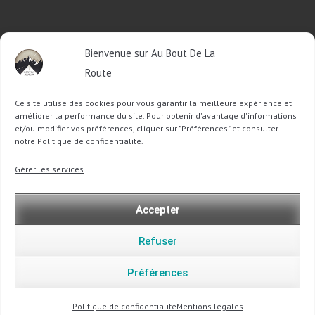
RETROUVEZ-MOI SUR FACEBOOK
Bienvenue sur Au Bout De La
OU SUR TWITTER
Route
Ce site utilise des cookies pour vous garantir la meilleure expérience et
Follow @Sophie_ABDLR
Tweet to @Sophie_ABDLR
améliorer la performance du site. Pour obtenir d'avantage d'informations
et/ou modifier vos préférences, cliquer sur "Préférences" et consulter
notre Politique de confidentialité.
Recherche
Gérer les services
pour
:
Accepter
Refuser
Préférences
Copyright @ 2013-2026 Au Bout De La Route |
Mentions légales
-
Politique de confidentialité
Politique de confidentialité
Mentions légales