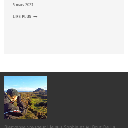
5 mars 2023
LA
LIRE PLUS
CÔTE
DU
SLIEVE
LEAGUE
Bienvenue voyageur ! Je suis Sophie et Au Bout De La