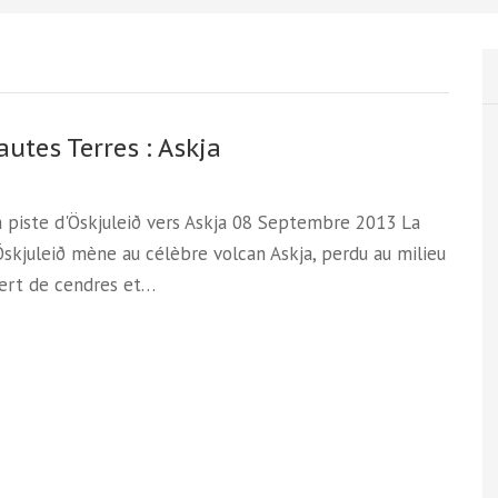
autes Terres : Askja
la piste d'Öskjuleið vers Askja 08 Septembre 2013 La
Öskjuleið mène au célèbre volcan Askja, perdu au milieu
sert de cendres et…