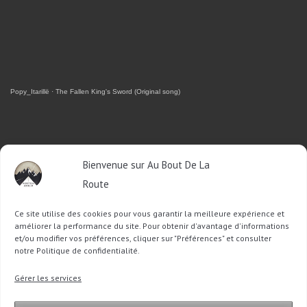
Popy_Itarillë
·
The Fallen King's Sword (Original song)
RETROUVEZ-MOI SUR FACEBOOK
Bienvenue sur Au Bout De La
Route
OU SUR TWITTER
Ce site utilise des cookies pour vous garantir la meilleure expérience et
Follow @Sophie_ABDLR
Tweet to @Sophie_ABDLR
améliorer la performance du site. Pour obtenir d'avantage d'informations
et/ou modifier vos préférences, cliquer sur "Préférences" et consulter
notre Politique de confidentialité.
Recherche
Gérer les services
pour