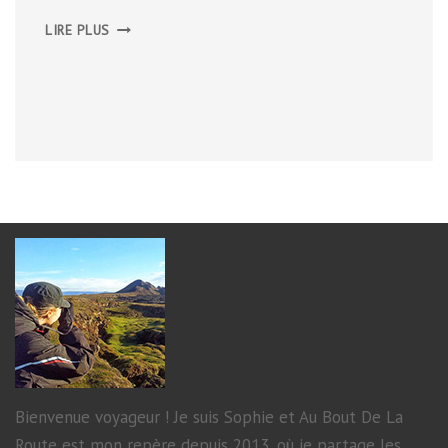
ORGANISER
LIRE PLUS
SON
VOYAGE
:
L’ITINÉRAIRE
Bienvenue voyageur ! Je suis Sophie et Au Bout De La
Route est mon repère depuis 2013, où je partage les