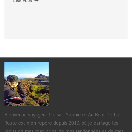
LIRE PLUS
WARS
IDENTITIES
Bienvenue voyageur ! Je suis Sophie et Au Bout De La
Route est mon repère depuis 2013, où je partage les
récits de mes road-trips, de mes randonnées et de mes