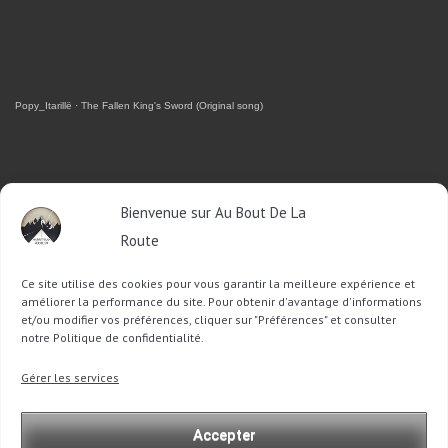
Popy_Itarillë
·
The Fallen King's Sword (Original song)
RETROUVEZ-MOI SUR FACEBOOK
Bienvenue sur Au Bout De La
Route
OU SUR TWITTER
Ce site utilise des cookies pour vous garantir la meilleure expérience et
Follow @Sophie_ABDLR
Tweet to @Sophie_ABDLR
améliorer la performance du site. Pour obtenir d'avantage d'informations
et/ou modifier vos préférences, cliquer sur "Préférences" et consulter
notre Politique de confidentialité.
Recherche
Gérer les services
pour
:
Accepter