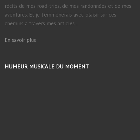
récits de mes road-trips, de mes randonnées et de mes
aventures. Et je t'emmènerais avec plaisir sur ces
chemins à travers mes articles...
En savoir plus
HUMEUR MUSICALE DU MOMENT