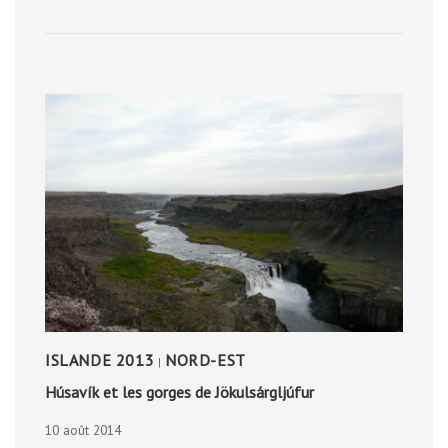
ET
LE
SITE
DE
CAMBOUS
ISLANDE 2013
NORD-EST
|
Húsavík et les gorges de Jökulsárgljúfur
10 août 2014