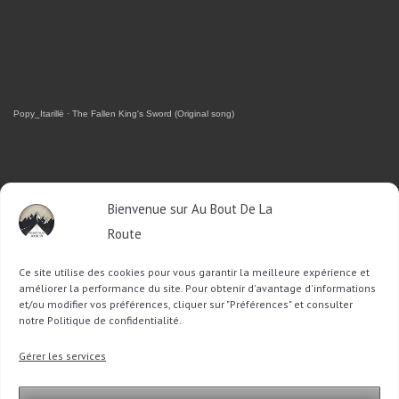
Popy_Itarillë
·
The Fallen King's Sword (Original song)
RETROUVEZ-MOI SUR FACEBOOK
Bienvenue sur Au Bout De La
Route
OU SUR TWITTER
Ce site utilise des cookies pour vous garantir la meilleure expérience et
Follow @Sophie_ABDLR
Tweet to @Sophie_ABDLR
améliorer la performance du site. Pour obtenir d'avantage d'informations
et/ou modifier vos préférences, cliquer sur "Préférences" et consulter
notre Politique de confidentialité.
Recherche
Gérer les services
pour
: