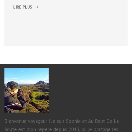
HÚSAVÍK
LIRE PLUS
ET
LES
GORGES
DE
JÖKULSÁRGLJÚFUR
Bienvenue voyageur ! Je suis Sophie et Au Bout De La
Route est mon repère depuis 2013, où je partage les