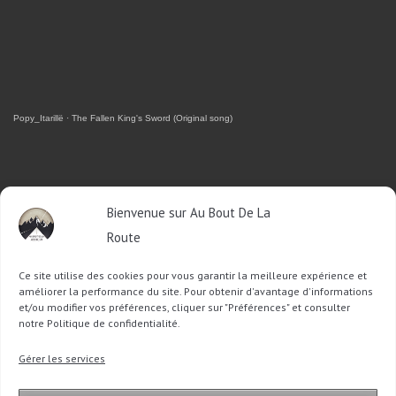
Popy_Itarillë
·
The Fallen King's Sword (Original song)
RETROUVEZ-MOI SUR FACEBOOK
Bienvenue sur Au Bout De La
Route
OU SUR TWITTER
Ce site utilise des cookies pour vous garantir la meilleure expérience et
Follow @Sophie_ABDLR
Tweet to @Sophie_ABDLR
améliorer la performance du site. Pour obtenir d'avantage d'informations
et/ou modifier vos préférences, cliquer sur "Préférences" et consulter
notre Politique de confidentialité.
Recherche
Gérer les services
pour