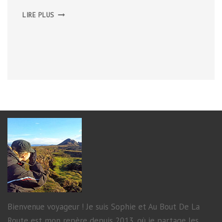
BUDGET
LIRE PLUS
IRLANDE
–
ÉCOSSE
Bienvenue voyageur ! Je suis Sophie et Au Bout De La
Route est mon repère depuis 2013, où je partage les