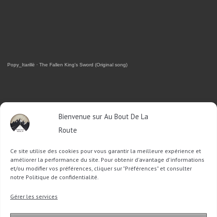
Popy_Itarillë
·
The Fallen King's Sword (Original song)
RETROUVEZ-MOI SUR FACEBOOK
Bienvenue sur Au Bout De La
Route
OU SUR TWITTER
Ce site utilise des cookies pour vous garantir la meilleure expérience et
Follow @Sophie_ABDLR
Tweet to @Sophie_ABDLR
améliorer la performance du site. Pour obtenir d'avantage d'informations
et/ou modifier vos préférences, cliquer sur "Préférences" et consulter
notre Politique de confidentialité.
Recherche
Gérer les services
pour