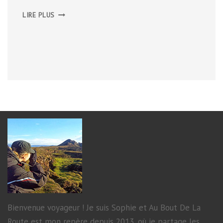
BELGIQUE
LIRE PLUS
2016
Bienvenue voyageur ! Je suis Sophie et Au Bout De La
Route est mon repère depuis 2013, où je partage les