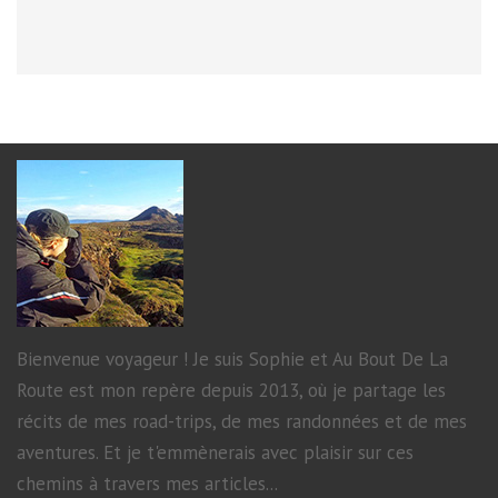
DE
GAND
Bienvenue voyageur ! Je suis Sophie et Au Bout De La
Route est mon repère depuis 2013, où je partage les
récits de mes road-trips, de mes randonnées et de mes
aventures. Et je t'emmènerais avec plaisir sur ces
chemins à travers mes articles...