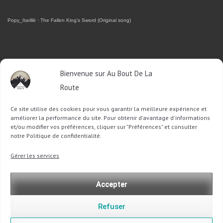
Popy_Itarillë
·
The Fallen King's Sword (Original song)
RETROUVEZ-MOI SUR FACEBOOK
Bienvenue sur Au Bout De La
OU SUR TWITTER
Route
Ce site utilise des cookies pour vous garantir la meilleure expérience et
Follow @Sophie_ABDLR
Tweet to @Sophie_ABDLR
améliorer la performance du site. Pour obtenir d'avantage d'informations
et/ou modifier vos préférences, cliquer sur "Préférences" et consulter
notre Politique de confidentialité.
Recherche
Gérer les services
pour
:
Accepter
Refuser