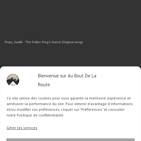
Popy_Itarillë
·
The Fallen King's Sword (Original song)
RETROUVEZ-MOI SUR FACEBOOK
Bienvenue sur Au Bout De La
Route
OU SUR TWITTER
Ce site utilise des cookies pour vous garantir la meilleure expérience et
Follow @Sophie_ABDLR
Tweet to @Sophie_ABDLR
améliorer la performance du site. Pour obtenir d'avantage d'informations
et/ou modifier vos préférences, cliquer sur "Préférences" et consulter
notre Politique de confidentialité.
Recherche
Gérer les services
pour