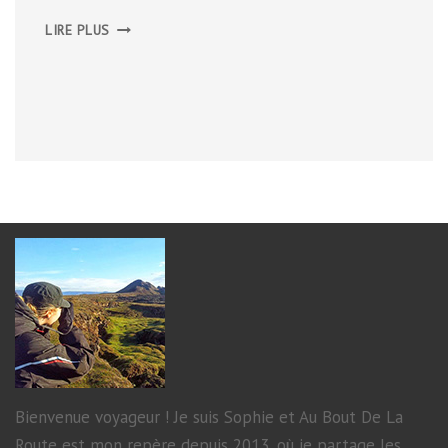
KILKENNY
LIRE PLUS
Bienvenue voyageur ! Je suis Sophie et Au Bout De La
Route est mon repère depuis 2013, où je partage les