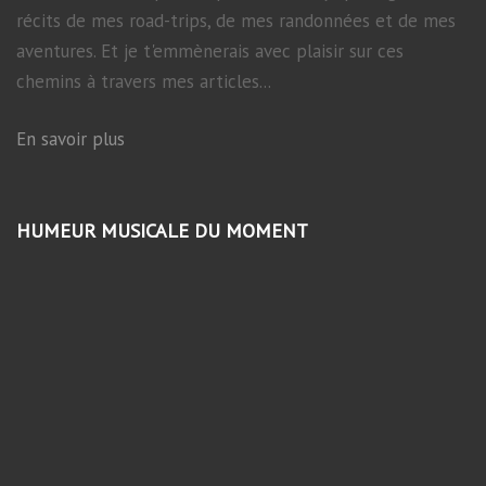
récits de mes road-trips, de mes randonnées et de mes
aventures. Et je t'emmènerais avec plaisir sur ces
chemins à travers mes articles...
En savoir plus
HUMEUR MUSICALE DU MOMENT