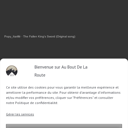
Popy_Itarillë
·
The Fallen King's Sword (Original song)
RETROUVEZ-MOI SUR FACEBOOK
Bienvenue sur Au Bout De La
Route
OU SUR TWITTER
Ce site utilise des cookies pour vous garantir la meilleure expérience et
Follow @Sophie_ABDLR
Tweet to @Sophie_ABDLR
améliorer la performance du site. Pour obtenir d'avantage d'informations
et/ou modifier vos préférences, cliquer sur "Préférences" et consulter
notre Politique de confidentialité.
Recherche
Gérer les services
pour
: