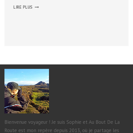
WEEK-
LIRE PLUS
END
BUSHCRAFT
Bienvenue voyageur ! Je suis Sophie et Au Bout De La
Route est mon repère depuis 2013, où je partage les