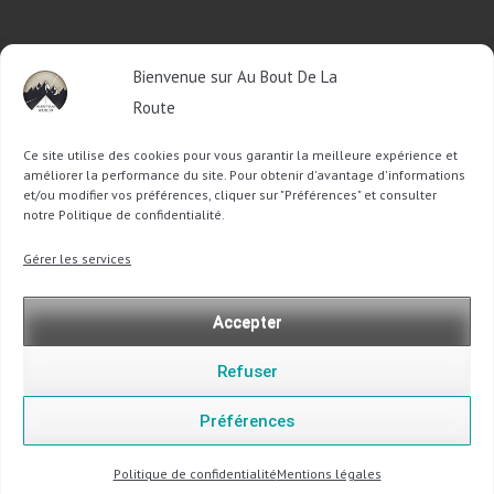
RETROUVEZ-MOI SUR FACEBOOK
Bienvenue sur Au Bout De La
OU SUR TWITTER
Route
Ce site utilise des cookies pour vous garantir la meilleure expérience et
Follow @Sophie_ABDLR
Tweet to @Sophie_ABDLR
améliorer la performance du site. Pour obtenir d'avantage d'informations
et/ou modifier vos préférences, cliquer sur "Préférences" et consulter
notre Politique de confidentialité.
Recherche
Gérer les services
pour
:
Accepter
Refuser
Préférences
Copyright @ 2013-2026 Au Bout De La Route |
Mentions légales
-
Politique de confidentialité
Politique de confidentialité
Mentions légales