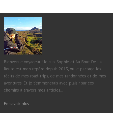
Bienvenue voyageur ! Je suis Sophie et Au Bout De La
Route est mon repère depuis 2013, où je partage les
récits de mes road-trips, de mes randonnées et de mes
aventures. Et je t'emmènerais avec plaisir sur ces
chemins à travers mes articles...
En savoir plus