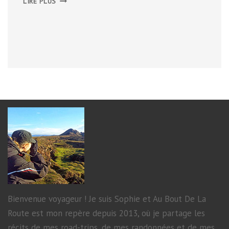
LIRE PLUS
HARDANGERFJORD,
D’ODDA
À
NORHEIMSUND
Bienvenue voyageur ! Je suis Sophie et Au Bout De La
Route est mon repère depuis 2013, où je partage les
récits de mes road-trips, de mes randonnées et de mes