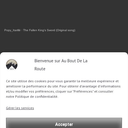
Popy_Itarillë
·
The Fallen King's Sword (Original song)
RETROUVEZ-MOI SUR FACEBOOK
Bienvenue sur Au Bout De La
Route
OU SUR TWITTER
Ce site utilise des cookies pour vous garantir la meilleure expérience et
Follow @Sophie_ABDLR
Tweet to @Sophie_ABDLR
améliorer la performance du site. Pour obtenir d'avantage d'informations
et/ou modifier vos préférences, cliquer sur "Préférences" et consulter
notre Politique de confidentialité.
Recherche
Gérer les services
pour
:
Accepter