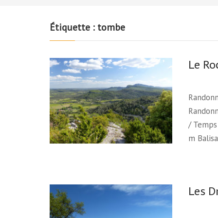
Étiquette :
tombe
Le Ro
Randonn
Randonné
/ Temps 
m Balisa
Les D