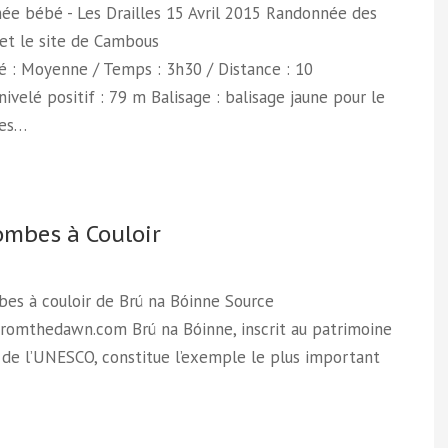
ée bébé - Les Drailles 15 Avril 2015 Randonnée des
 et le site de Cambous
té : Moyenne / Temps : 3h30 / Distance : 10
ivelé positif : 79 m Balisage : balisage jaune pour le
des…
ombes à Couloir
es à couloir de Brú na Bóinne Source
fromthedawn.com Brú na Bóinne, inscrit au patrimoine
de l’UNESCO, constitue l’exemple le plus important