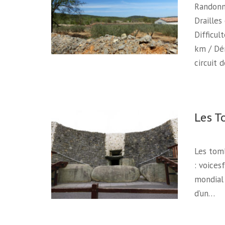
Randonn
Drailles
Difficul
km / Dén
circuit 
Les T
Les tomb
: voices
mondial 
d’un…