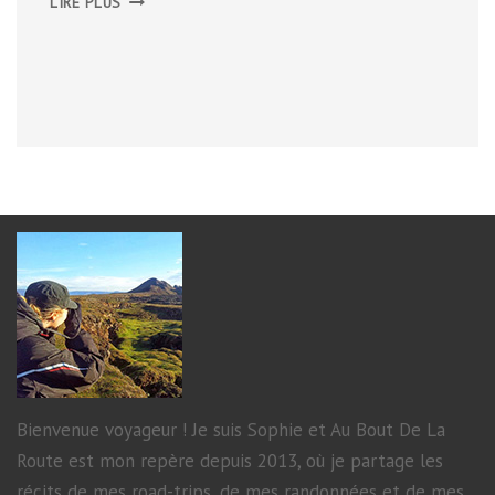
LIRE PLUS
EN
VIDÉOS
Bienvenue voyageur ! Je suis Sophie et Au Bout De La
Route est mon repère depuis 2013, où je partage les
récits de mes road-trips, de mes randonnées et de mes