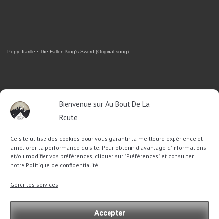
Popy_Itarillë
·
The Fallen King's Sword (Original song)
RETROUVEZ-MOI SUR FACEBOOK
Bienvenue sur Au Bout De La
Route
OU SUR TWITTER
Ce site utilise des cookies pour vous garantir la meilleure expérience et
Follow @Sophie_ABDLR
Tweet to @Sophie_ABDLR
améliorer la performance du site. Pour obtenir d'avantage d'informations
et/ou modifier vos préférences, cliquer sur "Préférences" et consulter
notre Politique de confidentialité.
Recherche
Gérer les services
pour
:
Accepter