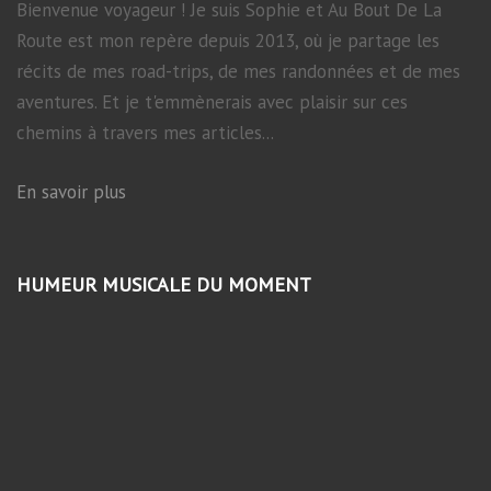
Bienvenue voyageur ! Je suis Sophie et Au Bout De La
Route est mon repère depuis 2013, où je partage les
récits de mes road-trips, de mes randonnées et de mes
aventures. Et je t'emmènerais avec plaisir sur ces
chemins à travers mes articles...
En savoir plus
HUMEUR MUSICALE DU MOMENT