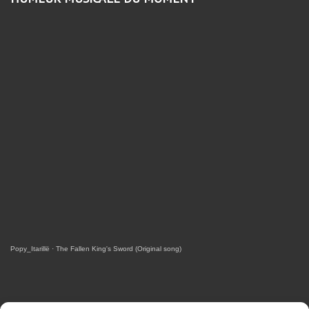
Popy_Itarillë
·
The Fallen King's Sword (Original song)
RETROUVEZ-MOI SUR FACEBOOK