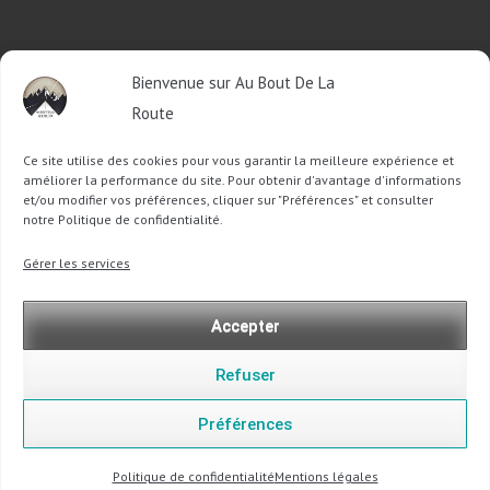
RETROUVEZ-MOI SUR FACEBOOK
Bienvenue sur Au Bout De La
OU SUR TWITTER
Route
Ce site utilise des cookies pour vous garantir la meilleure expérience et
Follow @Sophie_ABDLR
Tweet to @Sophie_ABDLR
améliorer la performance du site. Pour obtenir d'avantage d'informations
et/ou modifier vos préférences, cliquer sur "Préférences" et consulter
notre Politique de confidentialité.
Recherche
Gérer les services
pour
:
Accepter
Refuser
Préférences
Copyright @ 2013-2026 Au Bout De La Route |
Mentions légales
-
Politique de confidentialité
Politique de confidentialité
Mentions légales