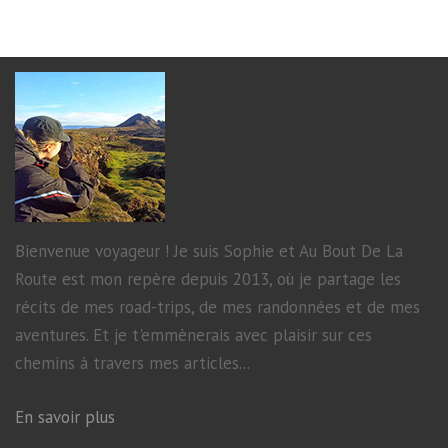
Bienvenue voyageur ! Je suis Sophie et Au Bout De La
Route est mon repère depuis 2013, où je partage les
récits de mes road-trips, de mes randonnées et de mes
aventures. Et je t'emmènerais avec plaisir sur ces
chemins à travers mes articles...
En savoir plus