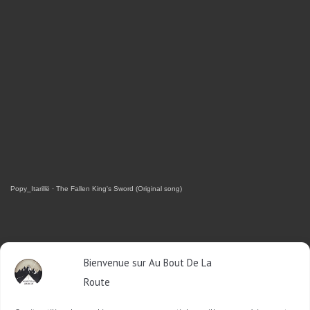
Popy_Itarillë
·
The Fallen King's Sword (Original song)
RETROUVEZ-MOI SUR FACEBOOK
Bienvenue sur Au Bout De La
Route
OU SUR TWITTER