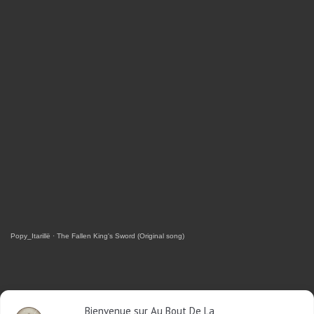
Popy_Itarillë
·
The Fallen King's Sword (Original song)
RETROUVEZ-MOI SUR FACEBOOK
Bienvenue sur Au Bout De La