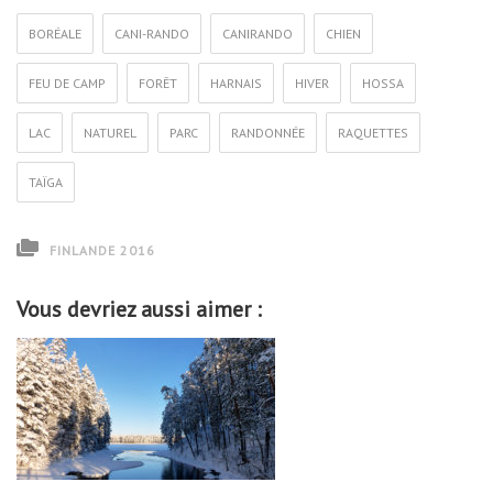
BORÉALE
CANI-RANDO
CANIRANDO
CHIEN
FEU DE CAMP
FORÊT
HARNAIS
HIVER
HOSSA
LAC
NATUREL
PARC
RANDONNÉE
RAQUETTES
TAÏGA
FINLANDE 2016
Vous devriez aussi aimer :