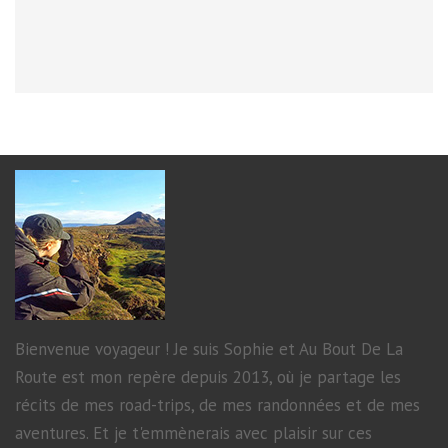
Bienvenue voyageur ! Je suis Sophie et Au Bout De La
Route est mon repère depuis 2013, où je partage les
récits de mes road-trips, de mes randonnées et de mes
aventures. Et je t'emmènerais avec plaisir sur ces