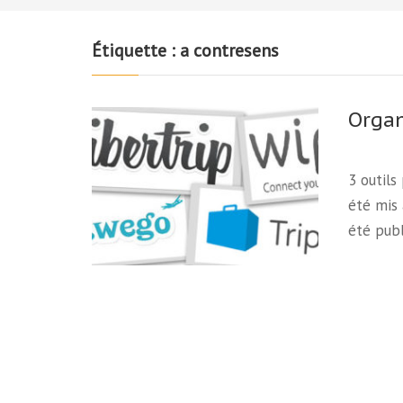
Étiquette :
a contresens
Organ
3 outils
été mis 
été pub