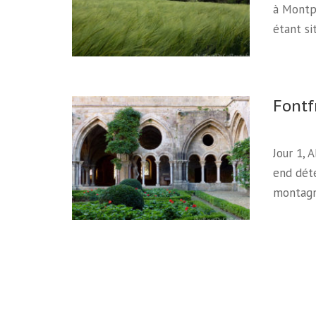
à Montp
étant s
Fontf
Jour 1,
end déte
montagn