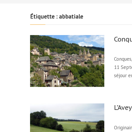
Étiquette :
abbatiale
Conq
Conques,
11 Sept
séjour 
L’Ave
Originai