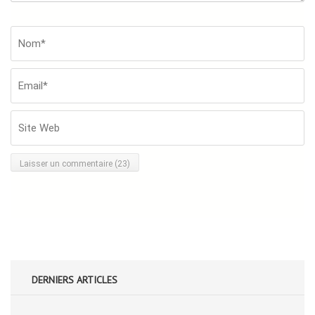
Nom*
*
Em
Si
W
DERNIERS ARTICLES