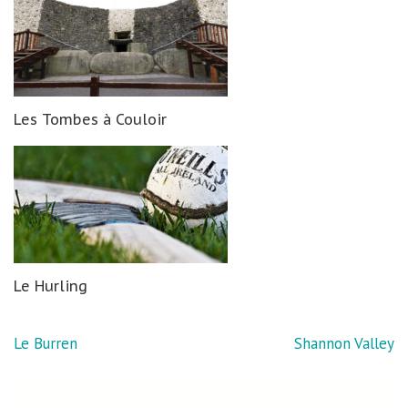
Les Tombes à Couloir
Le Hurling
Navigation
Le Burren
Shannon Valley
de
l’article