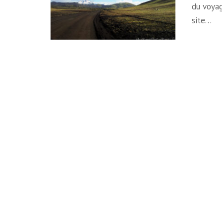
du voyag
site…