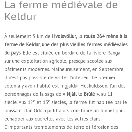
La ferme médiévale de
Keldur
À seulement 5 km de
Hvolsvöllur
, la
route 264 mène à la
ferme de Keldur, une des plus vieilles fermes médiévales
du pays
. Elle est située en bordure de la rivière Rangá
sur une exploitation agricole, presque accolée aux
bâtiments modernes. Malheureusement, en Septembre,
il n’est pas possible de visiter l’intérieur. Le premier
colon à y avoir habité est Ingjaldur Höskuldsson, l’un des
e
personnages de la saga de
« Njáll le Brûlé »
, au 11
e
e
siècle. Aux 12
et 13
siècles, la ferme fut habitée par le
puissant clan Oddi qui fit alors construire un tunnel pour
échapper aux querelles avec les autres clans.
D’importants tremblements de terre et l’érosion des