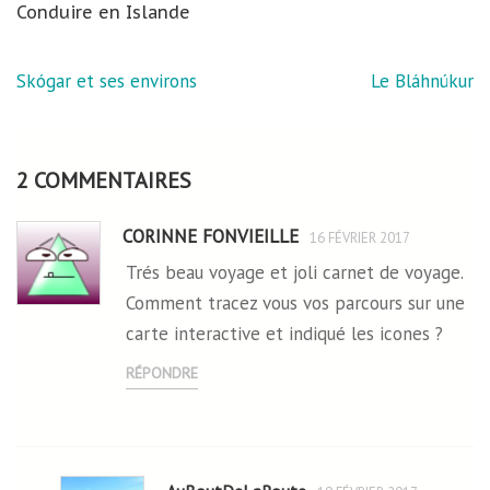
Conduire en Islande
Navigation
Skógar et ses environs
Le Bláhnúkur
de
l’article
2 COMMENTAIRES
CORINNE FONVIEILLE
16 FÉVRIER 2017
Trés beau voyage et joli carnet de voyage.
Comment tracez vous vos parcours sur une
carte interactive et indiqué les icones ?
RÉPONDRE