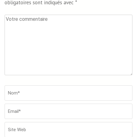
obligatoires sont indiqués avec
*
Votre
commentaire
Nom*
*
Em
Si
W