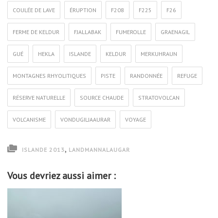
COULÉE DE LAVE
ÉRUPTION
F208
F225
F26
FERME DE KELDUR
FJALLABAK
FUMEROLLE
GRAENAGIL
GUÉ
HEKLA
ISLANDE
KELDUR
MERKUHRAUN
MONTAGNES RHYOLITIQUES
PISTE
RANDONNÉE
REFUGE
RÉSERVE NATURELLE
SOURCE CHAUDE
STRATOVOLCAN
VOLCANISME
VONDUGILJAAURAR
VOYAGE
,
ISLANDE 2013
LANDMANNALAUGAR
Vous devriez aussi aimer :