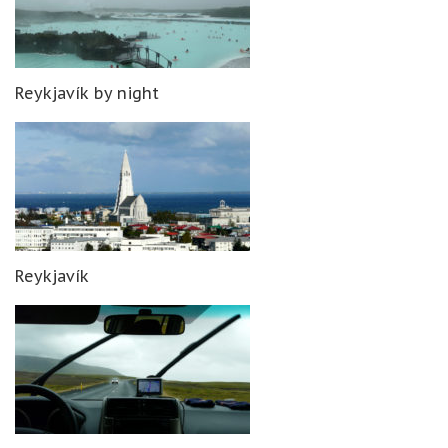
Reykjavík by night
Reykjavík