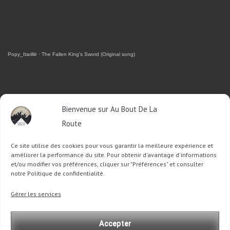
Popy_Itarillë
·
The Fallen King's Sword (Original song)
RETROUVEZ-MOI SUR FACEBOOK
Bienvenue sur Au Bout De La
Route
OU SUR TWITTER
Ce site utilise des cookies pour vous garantir la meilleure expérience et
Follow @Sophie_ABDLR
Tweet to @Sophie_ABDLR
améliorer la performance du site. Pour obtenir d'avantage d'informations
et/ou modifier vos préférences, cliquer sur "Préférences" et consulter
notre Politique de confidentialité.
Recherche
Gérer les services
pour
:
Accepter