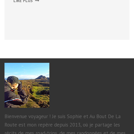
LIRE PLUS
WARS
IDENTITIES
Bienvenue voyageur ! Je suis Sophie et Au Bout De La
Route est mon repère depuis 2013, où je partage les
récits de mes road-trips, de mes randonnées et de mes