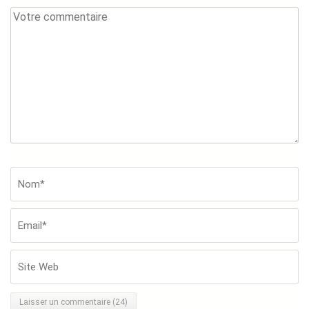
Votre
commentaire
Nom*
*
Em
Si
W