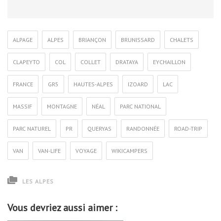
ALPAGE
ALPES
BRIANÇON
BRUNISSARD
CHALETS
CLAPEYTO
COL
COLLET
DRATAYA
EYCHAILLON
FRANCE
GR5
HAUTES-ALPES
IZOARD
LAC
MASSIF
MONTAGNE
NÉAL
PARC NATIONAL
PARC NATUREL
PR
QUERYAS
RANDONNÉE
ROAD-TRIP
VAN
VAN-LIFE
VOYAGE
WIKICAMPERS
LES ALPES
Vous devriez aussi aimer :