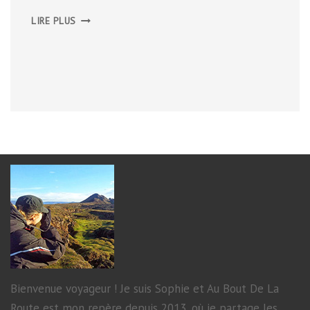
LES
LIRE PLUS
HAUTES
TERRES
:
KJÖLUR
Bienvenue voyageur ! Je suis Sophie et Au Bout De La
Route est mon repère depuis 2013, où je partage les