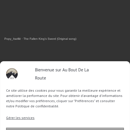
Popy_Itarillë
·
The Fallen King's Sword (Original song)
RETROUVEZ-MOI SUR FACEBOOK
Bienvenue sur Au Bout De La
Route
OU SUR TWITTER
Ce site utilise des cookies pour vous garantir la meilleure expérience et
Follow @Sophie_ABDLR
Tweet to @Sophie_ABDLR
améliorer la performance du site. Pour obtenir d'avantage d'informations
et/ou modifier vos préférences, cliquer sur "Préférences" et consulter
notre Politique de confidentialité.
Recherche
Gérer les services
pour