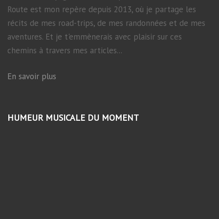
Route est mon repère depuis 2013, où je partage les
récits de mes road-trips, de mes randonnées et de mes
aventures. Et je t'emmènerais avec plaisir sur ces
chemins à travers mes articles...
En savoir plus
HUMEUR MUSICALE DU MOMENT