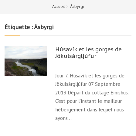
Accueil
>
Ásbyrgi
Étiquette :
Ásbyrgi
Húsavík et les gorges de
Jökulsárgljúfur
Jour 7, Húsavík et les gorges de
Jökulsárgljúfur 07 Septembre
2013 Départ du cottage Einishus.
C’est pour l’instant le meilleur
hébergement dans lequel nous
ayons…