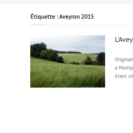
Étiquette :
Aveyron 2015
L’Ave
Originai
à Montp
étant s