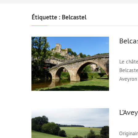
Étiquette :
Belcastel
Belca
Le chât
Belcaste
Aveyron
L’Ave
Originai