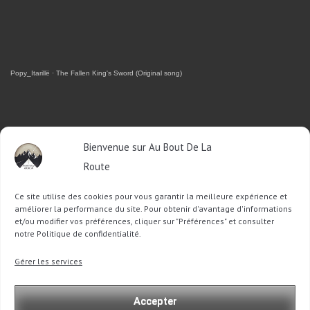
Popy_Itarillë
·
The Fallen King's Sword (Original song)
RETROUVEZ-MOI SUR FACEBOOK
Bienvenue sur Au Bout De La
Route
OU SUR TWITTER
Ce site utilise des cookies pour vous garantir la meilleure expérience et
Follow @Sophie_ABDLR
Tweet to @Sophie_ABDLR
améliorer la performance du site. Pour obtenir d'avantage d'informations
et/ou modifier vos préférences, cliquer sur "Préférences" et consulter
notre Politique de confidentialité.
Recherche
Gérer les services
pour
:
Accepter