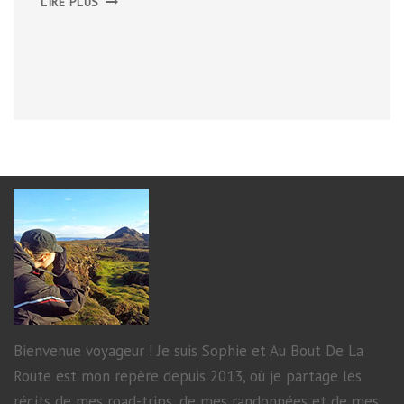
LIRE PLUS
Bienvenue voyageur ! Je suis Sophie et Au Bout De La
Route est mon repère depuis 2013, où je partage les
récits de mes road-trips, de mes randonnées et de mes