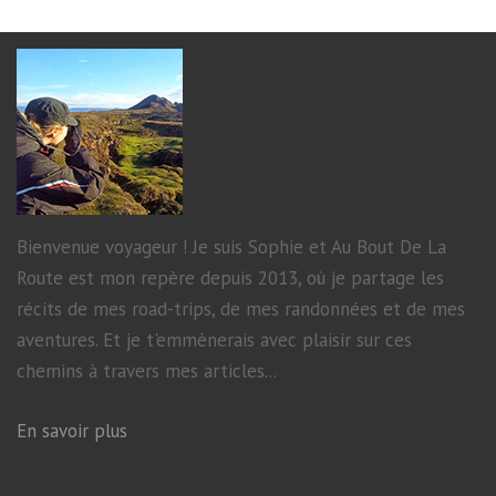
Bienvenue voyageur ! Je suis Sophie et Au Bout De La
Route est mon repère depuis 2013, où je partage les
récits de mes road-trips, de mes randonnées et de mes
aventures. Et je t'emmènerais avec plaisir sur ces
chemins à travers mes articles...
En savoir plus